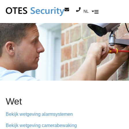
NL
FR
Wet
Bekijk wetgeving alarmsystemen
Bekijk wetgeving camerabewaking